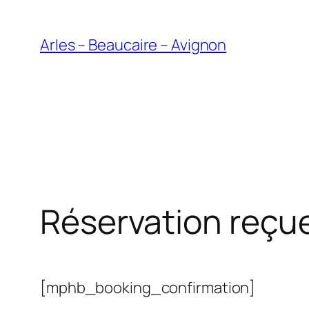
Aller
au
Arles – Beaucaire – Avignon
contenu
Réservation reçu
[mphb_booking_confirmation]